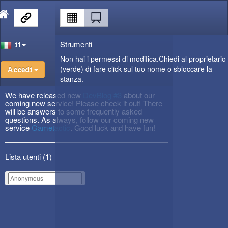
Strumenti
it
Non hai i permessi di modifica.Chiedi al proprietario
(verde) di fare click sul tuo nome o sbloccare la
Accedi
stanza.
We have released new
DevBlog #3
about our
coming new service! Please check it out! There
will be answers to some frequently asked
questions. As always, follow our coming new
service
Gametactic
. Good luck and have fun!
Lista utenti (
1
)