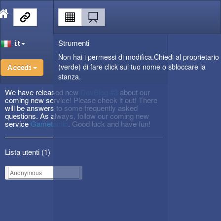
Strumenti
it
Non hai i permessi di modifica.Chiedi al proprietario
(verde) di fare click sul tuo nome o sbloccare la
Accedi
stanza.
We have released new
DevBlog #3
about our
coming new service! Please check it out! There
will be answers to some frequently asked
questions. As always, follow our coming new
service
Gametactic
. Good luck and have fun!
Lista utenti (
1
)